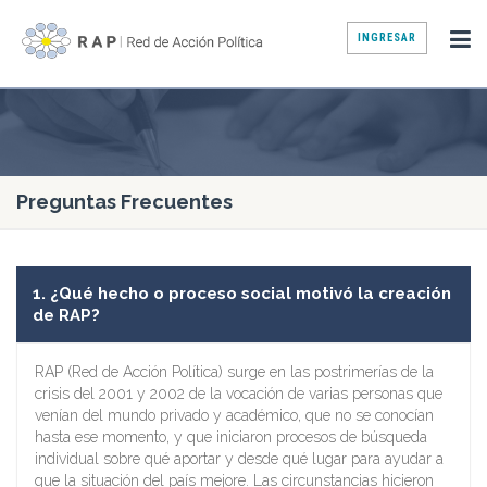
INGRESAR
Preguntas Frecuentes
1. ¿Qué hecho o proceso social motivó la creación
de RAP?
RAP (Red de Acción Política) surge en las postrimerías de la
crisis del 2001 y 2002 de la vocación de varias personas que
venían del mundo privado y académico, que no se conocían
hasta ese momento, y que iniciaron procesos de búsqueda
individual sobre qué aportar y desde qué lugar para ayudar a
que la situación del país mejore. Las circunstancias hicieron