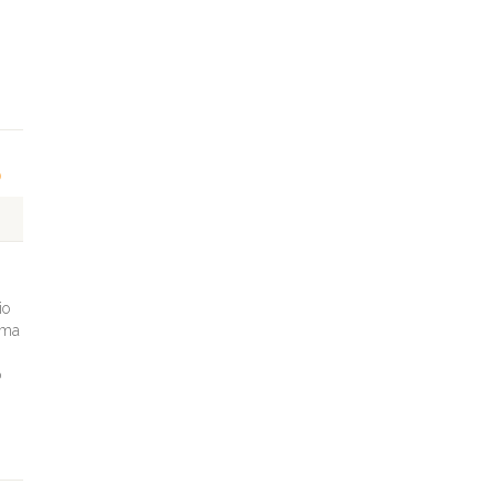
o
io
tema
o