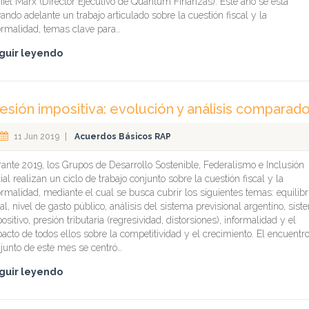
iel Marx (Director Ejecutivo de Quantum Finanzas). Este año se está
vando adelante un trabajo articulado sobre la cuestión fiscal y la
ormalidad, temas clave para…
guir leyendo
esión impositiva: evolución y análisis comparad
11 Jun 2019
|
Acuerdos Básicos RAP
ante 2019, los Grupos de Desarrollo Sostenible, Federalismo e Inclusión
ial realizan un ciclo de trabajo conjunto sobre la cuestión fiscal y la
ormalidad, mediante el cual se busca cubrir los siguientes temas: equilibr
cal, nivel de gasto público, análisis del sistema previsional argentino, sis
ositivo, presión tributaria (regresividad, distorsiones), informalidad y el
acto de todos ellos sobre la competitividad y el crecimiento. El encuentr
junto de este mes se centró…
guir leyendo