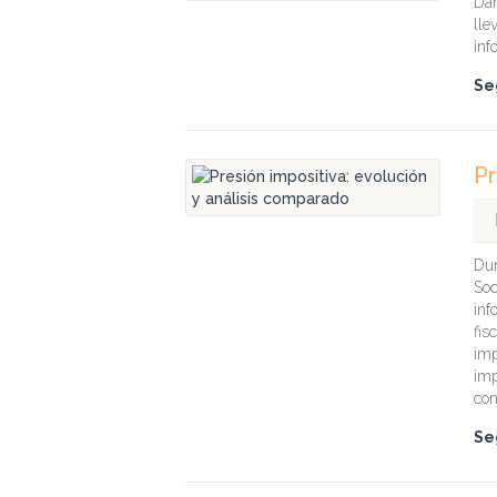
Dan
lle
inf
Se
Pr
Dur
Soc
inf
fis
imp
imp
con
Se