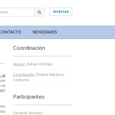
INGRESAR
CONTACTO
NOVEDADES
Coordinación
Asesor:
Rafael Rofman
Coordinador:
Delfina Martínez
 el
Ledesma
 por
n el
AP)
Participantes
nes
piso
Eduardo Amadeo