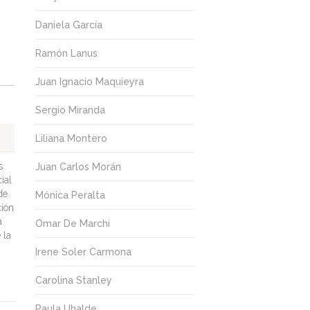
Daniela García
Ramón Lanus
Juan Ignacio Maquieyra
Sergio Miranda
Liliana Montero
s
Juan Carlos Morán
ial
de
Mónica Peralta
ción
a
Omar De Marchi
 la
Irene Soler Carmona
Carolina Stanley
Paula Uhalde