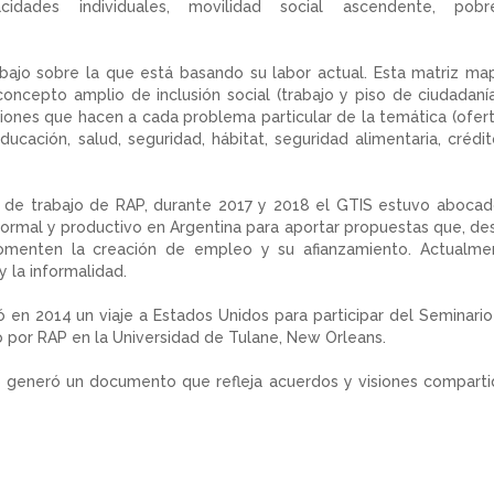
idades individuales, movilidad social ascendente, pobr
rabajo sobre la que está basando su labor actual. Esta matriz ma
ncepto amplio de inclusión social (trabajo y piso de ciudadanía
ones que hacen a cada problema particular de la temática (ofert
ucación, salud, seguridad, hábitat, seguridad alimentaria, crédi
os de trabajo de RAP, durante 2017 y 2018 el GTIS estuvo abocad
formal y productivo en Argentina para aportar propuestas que, de
, fomenten la creación de empleo y su afianzamiento. Actualme
 y la informalidad.
 en 2014 un viaje a Estados Unidos para participar del Seminario
do por RAP en la Universidad de Tulane, New Orleans.
 generó un documento que refleja acuerdos y visiones comparti