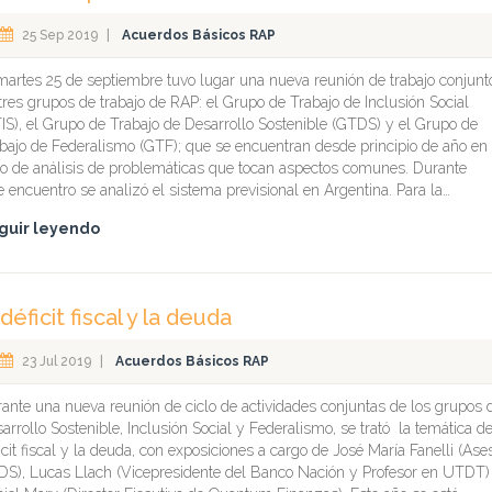
25 Sep 2019
|
Acuerdos Básicos RAP
martes 25 de septiembre tuvo lugar una nueva reunión de trabajo conjunt
tres grupos de trabajo de RAP: el Grupo de Trabajo de Inclusión Social
IS), el Grupo de Trabajo de Desarrollo Sostenible (GTDS) y el Grupo de
bajo de Federalismo (GTF); que se encuentran desde principio de año en
lo de análisis de problemáticas que tocan aspectos comunes. Durante
e encuentro se analizó el sistema previsional en Argentina. Para la…
guir leyendo
 déficit fiscal y la deuda
23 Jul 2019
|
Acuerdos Básicos RAP
ante una nueva reunión de ciclo de actividades conjuntas de los grupos 
arrollo Sostenible, Inclusión Social y Federalismo, se trató la temática de
icit fiscal y la deuda, con exposiciones a cargo de José María Fanelli (Ase
S), Lucas Llach (Vicepresidente del Banco Nación y Profesor en UTDT)