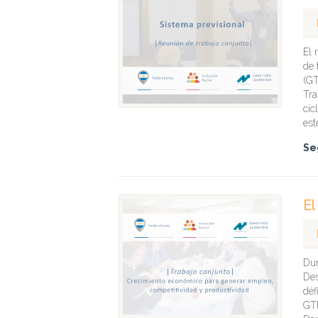
El 
de 
(GT
Tra
cic
est
Se
El
Dur
Des
déf
GTD