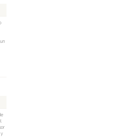
o
 un
de
l
sor
 y