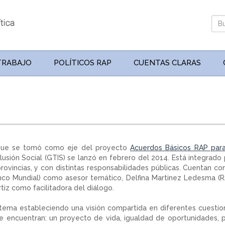
TRABAJO
POLÍTICOS RAP
CUENTAS CLARAS
a que se tomó como eje del proyecto
Acuerdos Básicos RAP para
lusión Social (GTIS) se lanzó en febrero del 2014. Está integrado
rovincias, y con distintas responsabilidades públicas. Cuentan co
o Mundial) como asesor temático, Delfina Martinez Ledesma (R
iz como facilitadora del diálogo.
 tema estableciendo una visión compartida en diferentes cuestio
 se encuentran: un proyecto de vida, igualdad de oportunidades, 