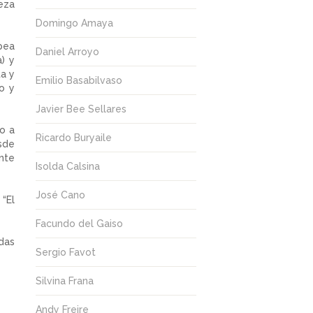
eza
Domingo Amaya
pea
Daniel Arroyo
) y
a y
Emilio Basabilvaso
to y
Javier Bee Sellares
o a
Ricardo Buryaile
sde
nte
Isolda Calsina
José Cano
 “El
Facundo del Gaiso
das
Sergio Favot
Silvina Frana
Andy Freire