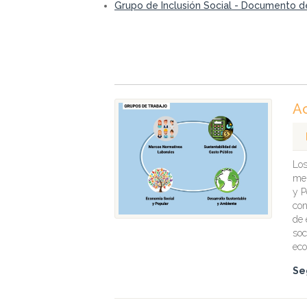
Grupo de Inclusión Social - Documento d
Ac
Los
men
y P
con
de 
soc
eco
Se