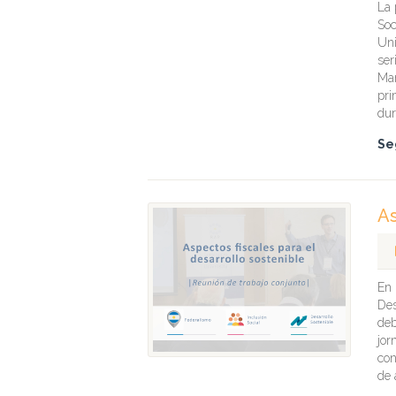
La 
Soc
Uni
ser
Mar
pri
dur
Se
As
En 
Des
deb
jor
con
de 