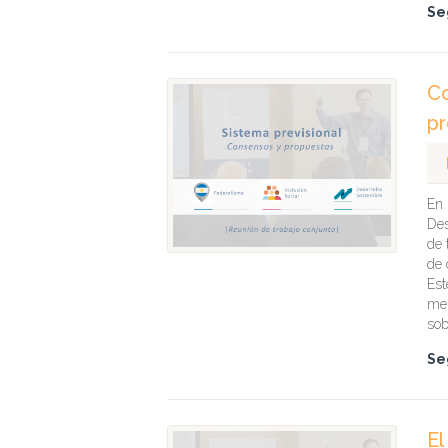
Se
Co
pr
En 
Des
de 
de 
Est
men
sob
Se
El