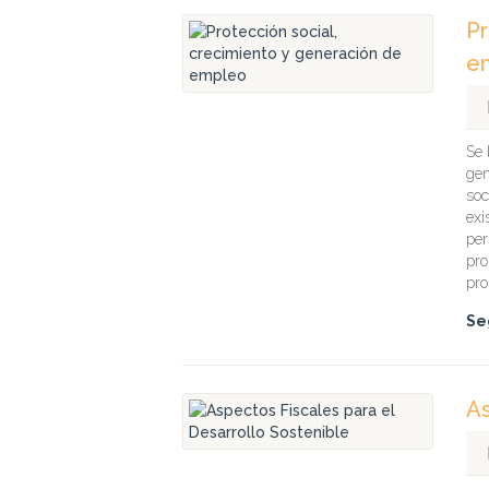
Pr
e
Se 
gen
soc
exi
per
pro
pro
Se
As