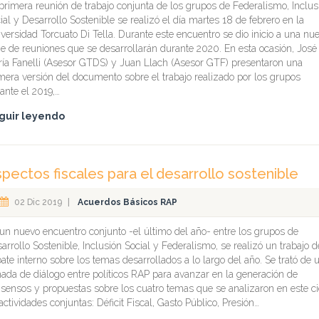
primera reunión de trabajo conjunta de los grupos de Federalismo, Inclus
ial y Desarrollo Sostenible se realizó el día martes 18 de febrero en la
versidad Torcuato Di Tella. Durante este encuentro se dio inicio a una nu
ie de reuniones que se desarrollarán durante 2020. En esta ocasión, José
ía Fanelli (Asesor GTDS) y Juan Llach (Asesor GTF) presentaron una
mera versión del documento sobre el trabajo realizado por los grupos
ante el 2019,…
guir leyendo
pectos fiscales para el desarrollo sostenible
02 Dic 2019
|
Acuerdos Básicos RAP
un nuevo encuentro conjunto -el último del año- entre los grupos de
arrollo Sostenible, Inclusión Social y Federalismo, se realizó un trabajo d
ate interno sobre los temas desarrollados a lo largo del año. Se trató de 
nada de diálogo entre políticos RAP para avanzar en la generación de
sensos y propuestas sobre los cuatro temas que se analizaron en este ci
actividades conjuntas: Déficit Fiscal, Gasto Público, Presión…